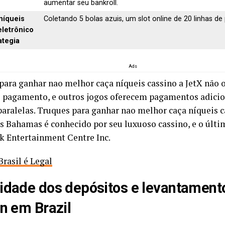
aumentar seu bankroll.
níqueis
Coletando 5 bolas azuis, um slot online de 20 linhas d
eletrônico
ategia
Ads
para ganhar nao melhor caça níqueis cassino a JetX não 
e pagamento, e outros jogos oferecem pagamentos adicio
paralelas. Truques para ganhar nao melhor caça níqueis c
as Bahamas é conhecido por seu luxuoso cassino, e o últi
k Entertainment Centre Inc.
Brasil é Legal
idade dos depósitos e levantament
in em Brazil