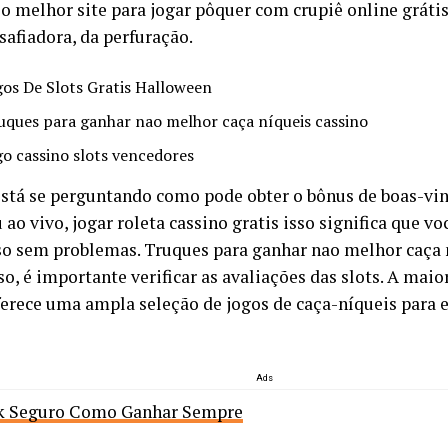
 o melhor site para jogar pôquer com crupiê online gráti
safiadora, da perfuração.
gos De Slots Gratis Halloween
uques para ganhar nao melhor caça níqueis cassino
go cassino slots vencedores
está se perguntando como pode obter o bônus de boas-vi
ao vivo, jogar roleta cassino gratis isso significa que 
eso sem problemas. Truques para ganhar nao melhor caça 
o, é importante verificar as avaliações das slots. A maio
ferece uma ampla seleção de jogos de caça-níqueis para e
Ads
ck Seguro Como Ganhar Sempre