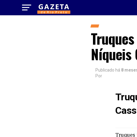
Truques
Níqueis 
Publicado há
8 mese
Por
Truq
Cass
Truques 