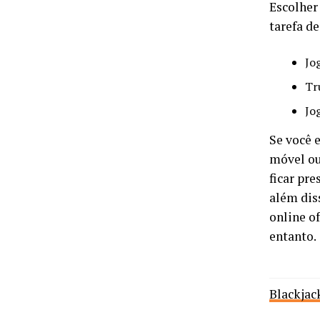
Escolher
tarefa de
Jo
Tr
Jo
Se você 
móvel ou 
ficar pr
além diss
online o
entanto.
Blackja