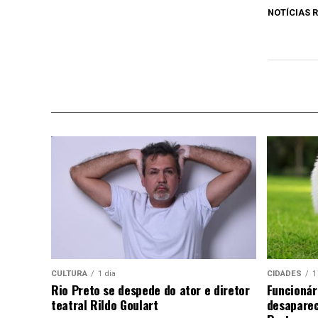
NOTÍCIAS
CULTURA
1 dia
CIDADES
1
Rio Preto se despede do ator e diretor
Funcionár
teatral Rildo Goulart
desaparec