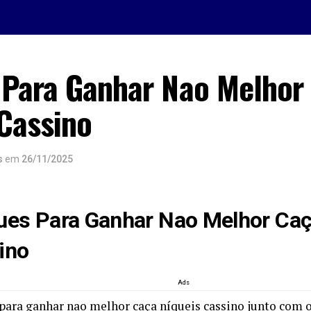
 Para Ganhar Nao Melhor
Cassino
s
em
26/11/2025
ues Para Ganhar Nao Melhor Caç
ino
Ads
para ganhar nao melhor caça níqueis cassino junto com o