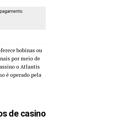
e pagamento.
oferece bobinas ou
nais por meio de
assino o Atlantis
mo é operado pela
os de casino