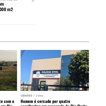
om
.000 m2
CIDADES
2 dias
to com o
Homem é cercado por quatro