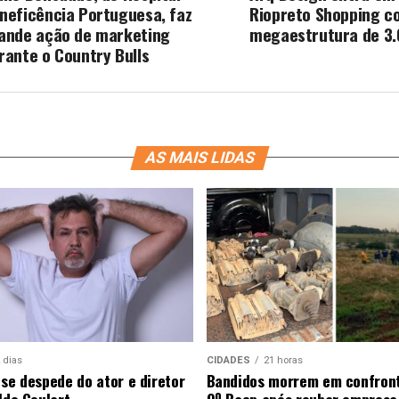
neficência Portuguesa, faz
Riopreto Shopping c
ande ação de marketing
megaestrutura de 3
rante o Country Bulls
AS MAIS LIDAS
 dias
CIDADES
21 horas
 se despede do ator e diretor
Bandidos morrem em confron