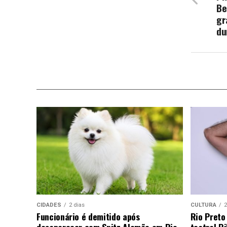
Be
gr
du
CIDADES
2 dias
CULTURA
2
Funcionário é demitido após
Rio Preto