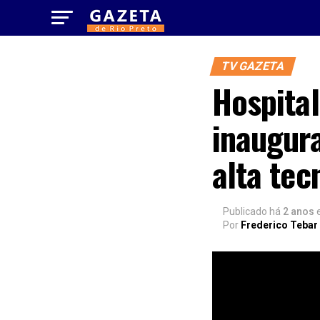
TV GAZETA
Hospita
inaugur
alta tec
Publicado há
2 anos
Por
Frederico Tebar