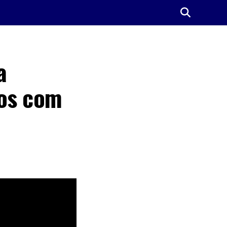
a
tos com