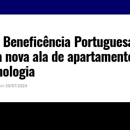
l Beneficência Portugues
a nova ala de apartamen
nologia
em
30/07/2024