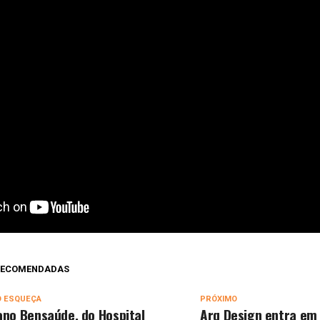
 RECOMENDADAS
O ESQUEÇA
PRÓXIMO
ano Bensaúde, do Hospital
Arq Design entra em