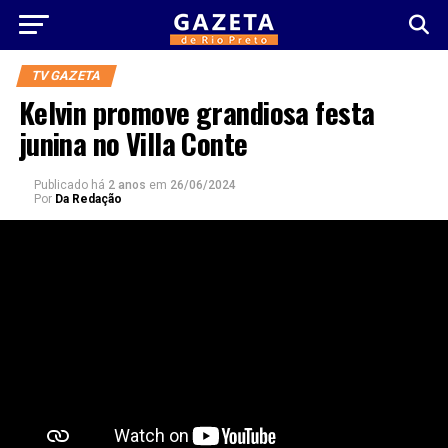
TV GAZETA
Kelvin promove grandiosa festa
junina no Villa Conte
Publicado há
2 anos
em
26/06/2024
Por
Da Redação