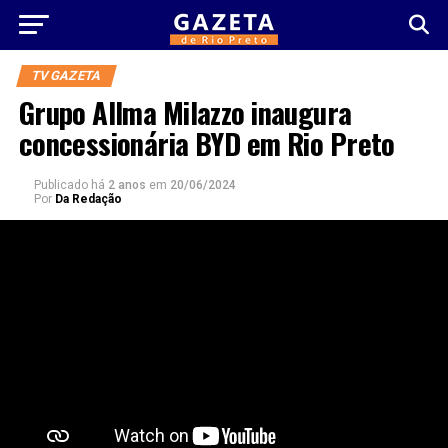
TV GAZETA
Grupo Allma Milazzo inaugura
concessionária BYD em Rio Preto
Publicado há
2 anos
em
20/06/2024
Por
Da Redação