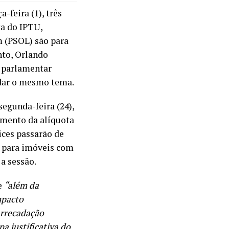
-feira (1), três
ta do IPTU,
m (PSOL) são para
nto, Orlando
O parlamentar
rdar o mesmo tema.
egunda-feira (24),
umento da alíquota
ices passarão de
, para imóveis com
a sessão.
e
“além da
mpacto
arrecadação
a justificativa do