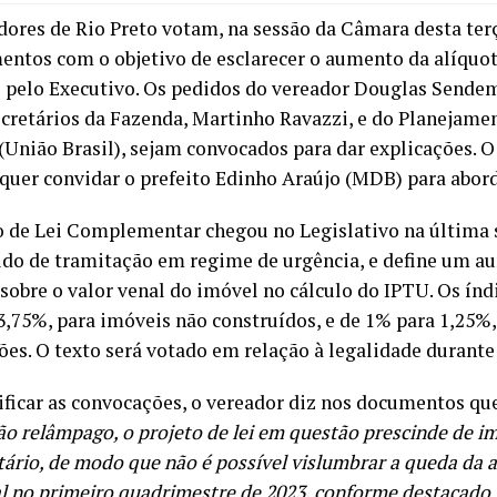
dores de Rio Preto votam, na sessão da Câmara desta terça
entos com o objetivo de esclarecer o aumento da alíquo
 pelo Executivo. Os pedidos do vereador Douglas Sende
ecretários da Fazenda, Martinho Ravazzi, e do Planejame
(União Brasil), sejam convocados para dar explicações. 
uer convidar o prefeito Edinho Araújo (MDB) para abo
o de Lei Complementar chegou no Legislativo na última s
do de tramitação em regime de urgência, e define um a
 sobre o valor venal do imóvel no cálculo do IPTU. Os índ
3,75%, para imóveis não construídos, e de 1% para 1,25%
ões. O texto será votado em relação à legalidade durante 
tificar as convocações, o vereador diz nos documentos qu
ão relâmpago, o projeto de lei em questão prescinde de i
ário, de modo que não é possível vislumbrar a queda da 
l no primeiro quadrimestre de 2023, conforme destacado n