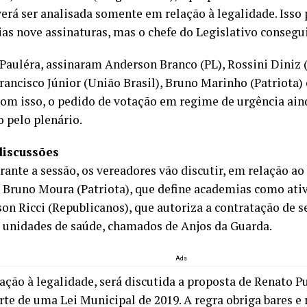
erá ser analisada somente em relação à legalidade. Isso
ias nove assinaturas, mas o chefe do Legislativo consegui
Pauléra, assinaram Anderson Branco (PL), Rossini Diniz (
rancisco Júnior (União Brasil), Bruno Marinho (Patriota
om isso, o pedido de votação em regime de urgência ain
o pelo plenário.
discussões
ante a sessão, os vereadores vão discutir, em relação ao
e Bruno Moura (Patriota), que define academias como ativ
son Ricci (Republicanos), que autoriza a contratação de 
e unidades de saúde, chamados de Anjos da Guarda.
Ads
lação à legalidade, será discutida a proposta de Renato 
rte de uma Lei Municipal de 2019. A regra obriga bares e 