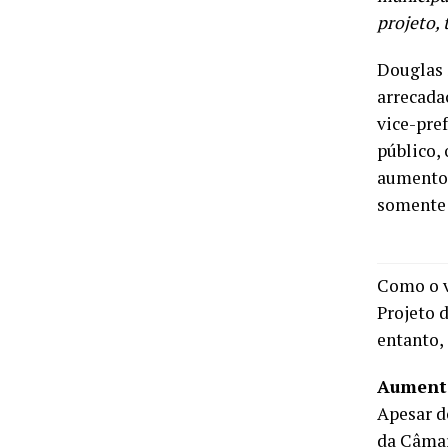
projeto,
Douglas 
arrecadaç
vice-pre
público,
aumentos
somente a
Como o v
Projeto 
entanto,
Aument
Apesar d
da Câmar