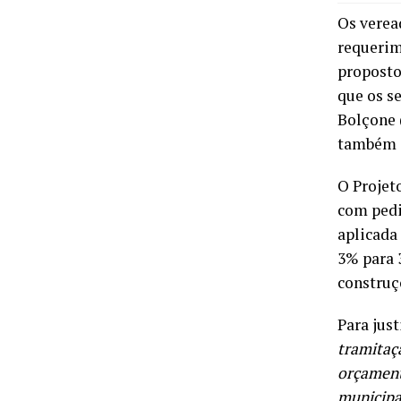
Os verea
requerim
proposto
que os s
Bolçone 
também q
O Projet
com pedi
aplicada
3% para 
construç
Para jus
tramitaç
orçament
municipa