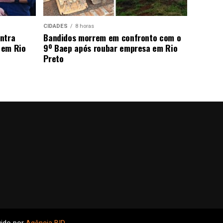
CIDADES
8 horas
ntra
Bandidos morrem em confronto com o
 em Rio
9º Baep após roubar empresa em Rio
Preto