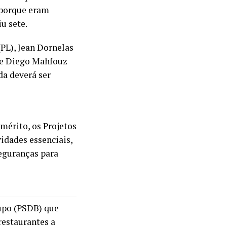
 porque eram
u sete.
PL), Jean Dornelas
) e Diego Mahfouz
da deverá ser
 mérito, os Projetos
idades essenciais,
seguranças para
Pupo (PSDB) que
restaurantes a