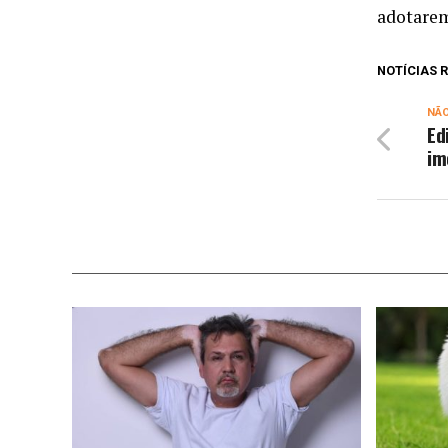
adotarem
NOTÍCIAS
NÃ
Ed
im