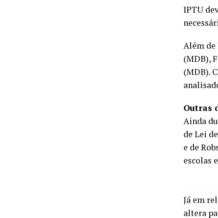
IPTU dev
necessár
Além de 
(MDB), F
(MDB). C
analisad
Outras 
Ainda dur
de Lei d
e de Rob
escolas 
Já em re
altera pa