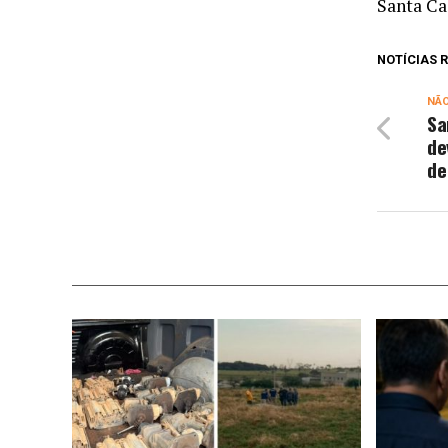
Santa Ca
NOTÍCIAS
NÃ
Sa
de
de