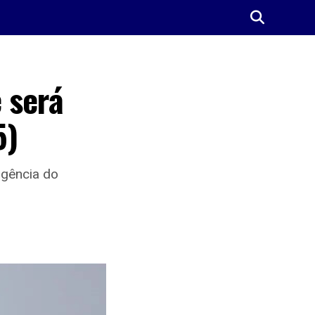
 será
5)
rgência do