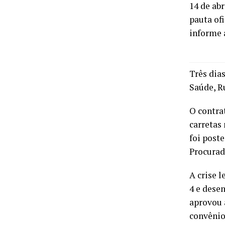
14 de ab
pauta of
informe 
Três dias
Saúde, R
O contra
carretas
foi post
Procurad
A crise 
4 e dese
aprovou 
convênio