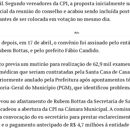
ril. Segundo vereadores da CPI, a proposta inicialmente 
icial da reunião do conselho e acabou sendo incluída po
antes de ser colocada em votação no mesmo dia.
Ads
 depois, em 17 de abril, o convênio foi assinado pelo ent
ubem Bottas, e pelo prefeito Fábio Candido.
to previa um mutirão para realização de 62,9 mil exames
 médicas que seriam contratadas pela Santa Casa de Casa
eriormente anulado pela Prefeitura após apontamentos t
oria-Geral do Município (PGM), que identificou problema
levou ao afastamento de Rubem Bottas da Secretaria de S
ncadeou a abertura da CPI na Câmara Municipal. A comis
a convocação do ex-secretário para prestar esclarecimen
 e o pagamento antecipado de R$ 4,7 milhões à entidade 