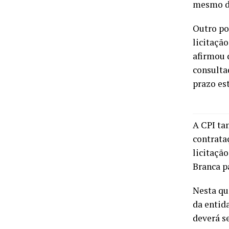
mesmo do
Outro po
licitaçã
afirmou 
consulta
prazo est
A CPI ta
contrata
licitaçã
Branca p
Nesta qu
da entid
deverá s