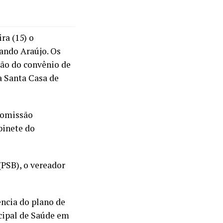
ra (15) o
ando Araújo. Os
ão do convênio de
a Santa Casa de
 comissão
binete do
(PSB), o vereador
ência do plano de
cipal de Saúde em