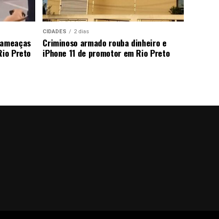
CIDADES
2 dias
a ameaças
Criminoso armado rouba dinheiro e
Rio Preto
iPhone 11 de promotor em Rio Preto