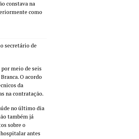
não constava na
steriormente como
ão secretário de
 por meio de seis
 Branca. O acordo
écnicos da
s na contratação.
aúde no último dia
são também já
tos sobre o
hospitalar antes