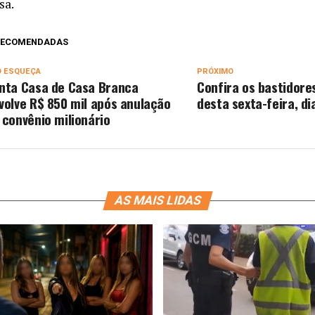
sa.
 RECOMENDADAS
O ESQUEÇA
PRÓXIMO
nta Casa de Casa Branca
Confira os bastidores
volve R$ 850 mil após anulação
desta sexta-feira, di
 convênio milionário
AS MAIS LIDAS