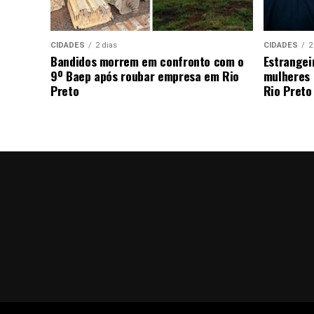
CIDADES
2 dias
CIDADES
2
Bandidos morrem em confronto com o
Estrangei
9º Baep após roubar empresa em Rio
mulheres 
Preto
Rio Preto