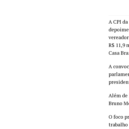
A CPI da
depoimen
vereador
R$ 11,9 
Casa Bra
A convoc
parlament
presiden
Além de 
Bruno Mo
O foco p
trabalho