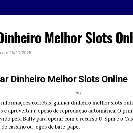
inheiro Melhor Slots Onl
s
em
26/11/2025
ar Dinheiro Melhor Slots Online
Ads
 informações corretas, ganhar dinheiro melhor slots onli
s e aproveitar a opção de reprodução automática. O prim
vido pela Bally para operar com o recurso U-Spin é o Ca
s de cassino ou jogos de bate-papo.