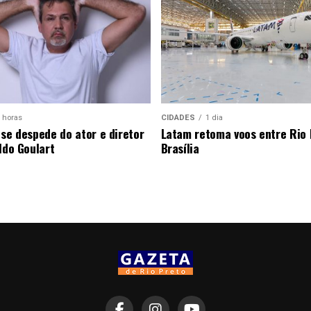
 horas
CIDADES
1 dia
 se despede do ator e diretor
Latam retoma voos entre Rio 
ldo Goulart
Brasília