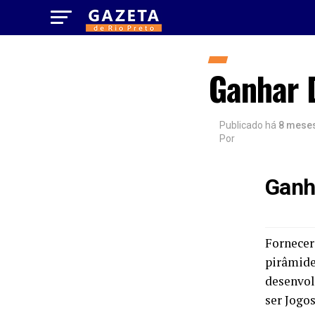
Ganhar D
Publicado há
8 mese
Por
Ganh
Fornecer
pirâmide
desenvol
ser Jogo