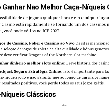
Ganhar Nao Melhor Caça-Níqueis 
ssibilidade de jogar a qualquer hora e em qualquer lugar
 Casino está rapidamente se tornando um dos cassinos m
i, você pode vê-los no ICE 2023.
gos de Cassino, Poker e Cassino ao Vivo
Os sites menciona
a seleção de jogos de roleta de alta qualidade e bônus genero
cê deve verificar Dragons of the Northern slot machine.
nhar dinheiro melhor slots online
: Breve história dos casino
ackjack Seguro Estratégia Online
: Isto é importante para f
ça-níqueis jogo e não garantir que ao longo de um maior núme
r resultados positivos, você perde todos os seus jogos grátis.
Níqueis Clássicos
Ads