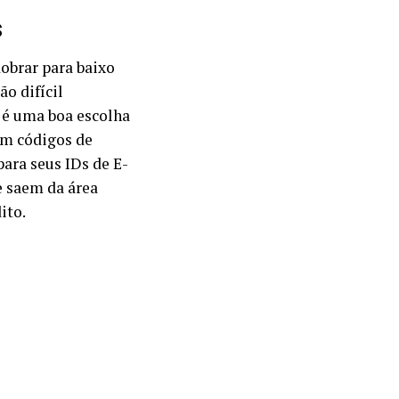
s
obrar para baixo
o difícil
 é uma boa escolha
em códigos de
ara seus IDs de E-
e saem da área
ito.