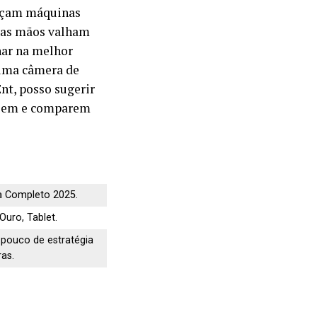
façam máquinas
e as mãos valham
har na melhor
 uma câmera de
nt, posso sugerir
uisem e comparem
ia Completo 2025.
Ouro, Tablet.
 pouco de estratégia
as.