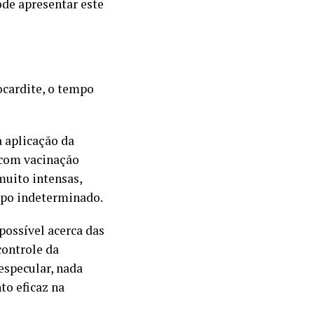
de apresentar este
ocardite, o tempo
 aplicação da
 com vacinação
muito intensas,
mpo indeterminado.
possível acerca das
controle da
especular, nada
o eficaz na