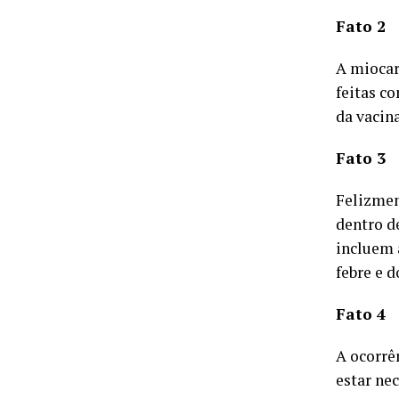
Fato 2
A miocar
feitas c
da vacina
Fato 3
Felizmen
dentro d
incluem 
febre e d
Fato 4
A ocorrê
estar ne