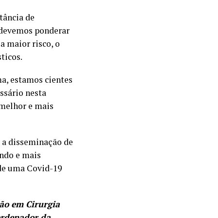
tância de
s devemos ponderar
a maior risco, o
ticos.
, estamos cientes
essário nesta
 melhor e mais
s a disseminação de
ando e mais
 de uma Covid-19
ção em Cirurgia
ordenador da