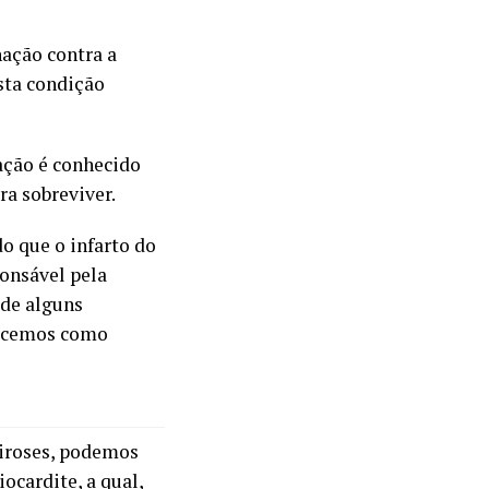
nação contra a
esta condição
ação é conhecido
a sobreviver.
 que o infarto do
ponsável pela
 de alguns
hecemos como
iroses, podemos
cardite, a qual,