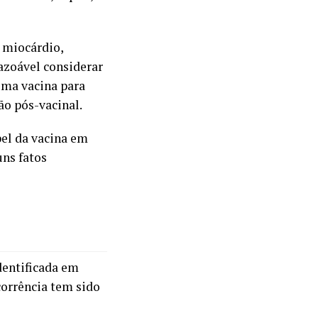
 miocárdio,
azoável considerar
uma vacina para
ão pós-vacinal.
pel da vacina em
ns fatos
dentificada em
corrência tem sido