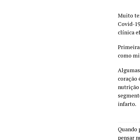
Muito te
Covid-19.
clínica 
Primeira
como mio
Algumas 
coração 
nutrição
segmento
infarto.
Quando p
pensar n