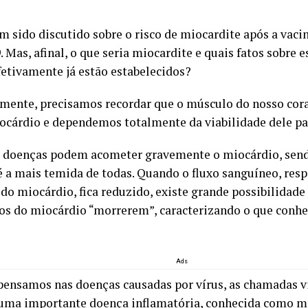
m sido discutido sobre o risco de miocardite após a vaci
 Mas, afinal, o que seria miocardite e quais fatos sobre 
efetivamente já estão estabelecidos?
mente, precisamos recordar que o músculo do nosso cor
cárdio e dependemos totalmente da viabilidade dele par
doenças podem acometer gravemente o miocárdio, sendo
é a mais temida de todas. Quando o fluxo sanguíneo, res
 do miocárdio, fica reduzido, existe grande possibilidade
s do miocárdio “morrerem”, caracterizando o que con
Ads
ensamos nas doenças causadas por vírus, as chamadas v
uma importante doença inflamatória, conhecida como mio