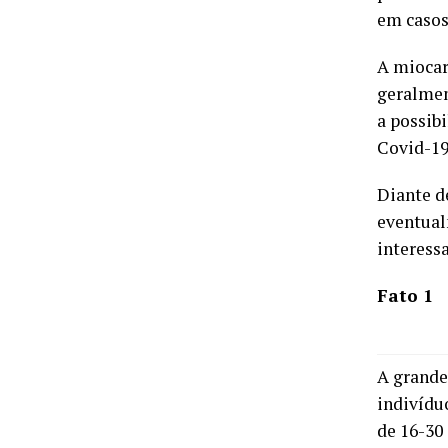
em casos
A miocar
geralmen
a possib
Covid-19
Diante d
eventual
interessa
Fato 1
A grande
indivídu
de 16-30