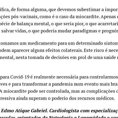
ifica, de forma alguma, que devemos subestimar a impor
ções pós-vacinais, como é o caso da miocardite. Apena
cie de balança mental, o que seria pior, o que acarretari
 salvar vidas, o que poderia mudar paradigmas e prognós
tomamos um medicamento para um determinado sintoma
dem aparecer alguns efeitos colaterais. Este risco é nec
mental, nesta tomada de decisões em prol de uma saúde
 para Covid-19 é realmente necessária para controlarmo
aves e para transformar a pandemia num evento mais br
 A miocardite pode ser controlada, mas as complicações
ressiva ainda superam o poderio dos recursos médicos.
. Edmo Atique Gabriel. Cardiologista com especializa
scular, orientador de Nutrologia e Longevidade e co