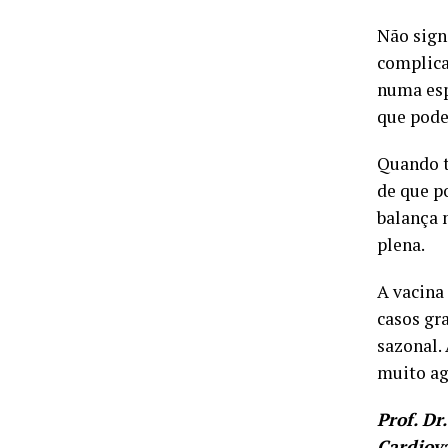
Não sign
complica
numa espé
que pode
Quando 
de que po
balança 
plena.
A vacina
casos gr
sazonal.
muito ag
Prof. Dr
Cardiova