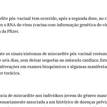
dite pós-vacinal tem ocorrido, após a segunda dose, no c
om o RNA do vírus (vacina com informação genética do ví
 da Pfizer.
te os sinais/sintomas de miocardite pós-vacinal costu
e seis dias, sem deixar sequelas no músculo cardíaco. Es
alterações em exames bioquímicos e algumas manifestaç
or torácica.
ncia de miocardite nos indivíduos jovens do gênero masc
cessariamente associada a um histórico de doenças prévi