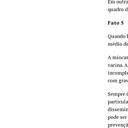
Em outra
quadro d
Fato 5
Quando h
médio de
A miocar
vacina. 
incomple
com grav
Sempre é
particul
dissemin
pode ser
prevençã